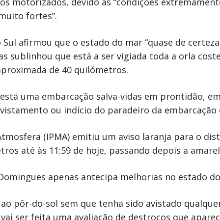
los motorizados, devido às “condições extremamente
muito fortes”.
ul afirmou que o estado do mar “quase de certeza 
 sublinhou que está a ser vigiada toda a orla costei
aproximada de 40 quilómetros.
e está uma embarcação salva-vidas em prontidão, em
 avistamento ou indício do paradeiro da embarcação
tmosfera (IPMA) emitiu um aviso laranja para o dist
ros até às 11:59 de hoje, passando depois a amarelo
omingues apenas antecipa melhorias no estado do m
o pôr-do-sol sem que tenha sido avistado qualquer 
vai ser feita uma avaliação de destroços que aparec