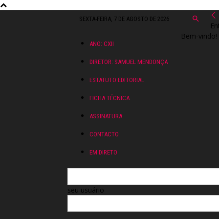
SEXTA-FEIRA, 7 DE AGOSTO DE 2026
En
Bem-vindo! 
ANO: CXII
DIRETOR: SAMUEL MENDONÇA
ESTATUTO EDITORIAL
FICHA TÉCNICA
ASSINATURA
CONTACTO
EM DIRETO
seu usuário