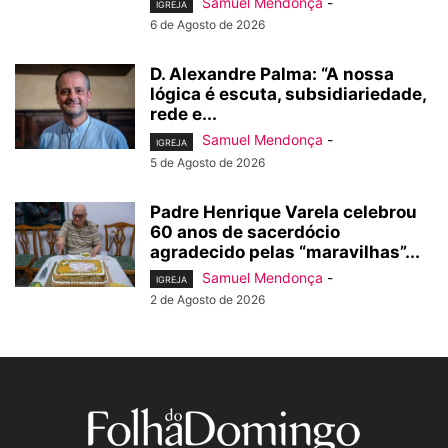
Samuel Mendonça
-
IGREJA
6 de Agosto de 2026
D. Alexandre Palma: “A nossa
lógica é escuta, subsidiariedade,
rede e...
Samuel Mendonça
-
IGREJA
5 de Agosto de 2026
Padre Henrique Varela celebrou
60 anos de sacerdócio
agradecido pelas “maravilhas”...
Samuel Mendonça
-
IGREJA
2 de Agosto de 2026