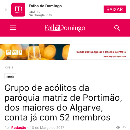
Folha do Domingo
BAIXAR
✕
GRÁTIS
Na Google Play
Igreja
Igreja
Grupo de acólitos da
paróquia matriz de Portimão,
dos maiores do Algarve,
conta já com 52 membros
95
Por
Redação
-
10 de Março de 2017