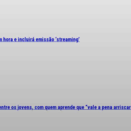
 hora e incluirá emissão ‘streaming’
 entre os jovens, com quem aprende que “vale a pena arriscar