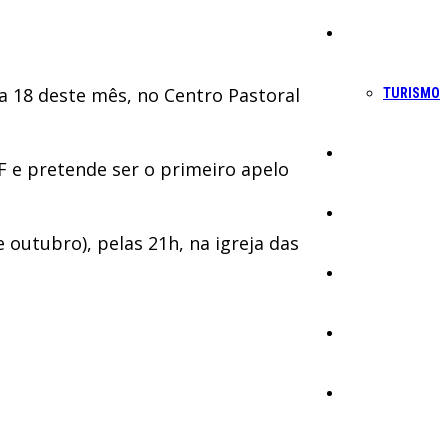
Economia
a 18 deste mês, no Centro Pastoral
TURISMO
Política
F e pretende ser o primeiro apelo
Educação
 outubro), pelas 21h, na igreja das
Cultura
Ambiente
Desporto