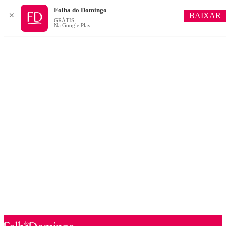
Folha do Domingo
BAIXAR
✕
GRÁTIS
Na Google Play