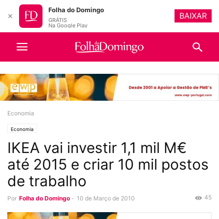
Folha do Domingo
BAIXAR
✕
GRÁTIS
Na Google Play
Economia
Economia
IKEA vai investir 1,1 mil M€
até 2015 e criar 10 mil postos
de trabalho
45
Por
Folha do Domingo
-
10 de Março de 2010