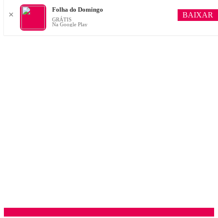
Folha do Domingo
BAIXAR
✕
GRÁTIS
Na Google Play