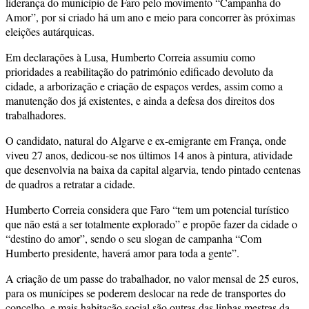
liderança do município de Faro pelo movimento “Campanha do
Amor”, por si criado há um ano e meio para concorrer às próximas
eleições autárquicas.
Em declarações à Lusa, Humberto Correia assumiu como
prioridades a reabilitação do património edificado devoluto da
cidade, a arborização e criação de espaços verdes, assim como a
manutenção dos já existentes, e ainda a defesa dos direitos dos
trabalhadores.
O candidato, natural do Algarve e ex-emigrante em França, onde
viveu 27 anos, dedicou-se nos últimos 14 anos à pintura, atividade
que desenvolvia na baixa da capital algarvia, tendo pintado centenas
de quadros a retratar a cidade.
Humberto Correia considera que Faro “tem um potencial turístico
que não está a ser totalmente explorado” e propõe fazer da cidade o
“destino do amor”, sendo o seu slogan de campanha “Com
Humberto presidente, haverá amor para toda a gente”.
A criação de um passe do trabalhador, no valor mensal de 25 euros,
para os munícipes se poderem deslocar na rede de transportes do
concelho, e mais habitação social são outras das linhas mestras da