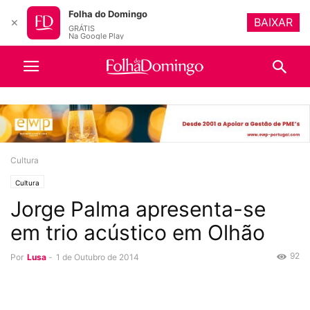
Folha do Domingo
BAIXAR
✕
GRÁTIS
Na Google Play
Cultura
Cultura
Jorge Palma apresenta-se
em trio acústico em Olhão
92
Por
Lusa
-
1 de Outubro de 2014