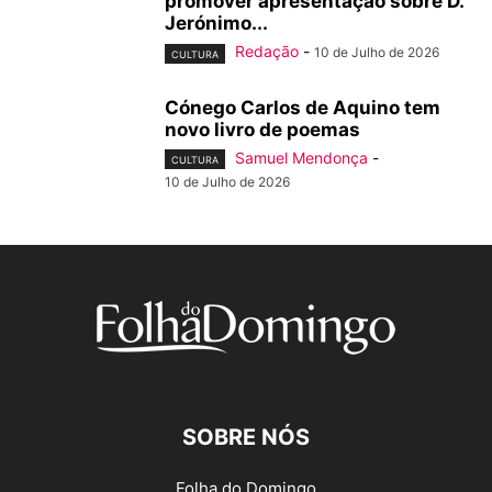
promover apresentação sobre D.
Jerónimo...
Redação
-
10 de Julho de 2026
CULTURA
Cónego Carlos de Aquino tem
novo livro de poemas
Samuel Mendonça
-
CULTURA
10 de Julho de 2026
SOBRE NÓS
Folha do Domingo