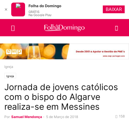
Folha do Domingo
BAIXAR
✕
GRÁTIS
Na Google Play
Igreja
Igreja
Jornada de jovens católicos
com o bispo do Algarve
realiza-se em Messines
158
Por
Samuel Mendonça
-
5 de Março de 2018