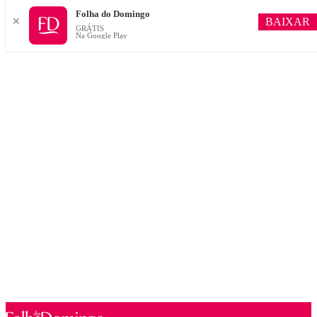
Folha do Domingo
BAIXAR
✕
GRÁTIS
Na Google Play