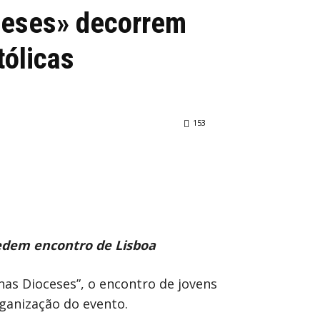
ceses» decorrem
tólicas
153
cedem encontro de Lisboa
nas Dioceses”, o encontro de jovens
rganização do evento.