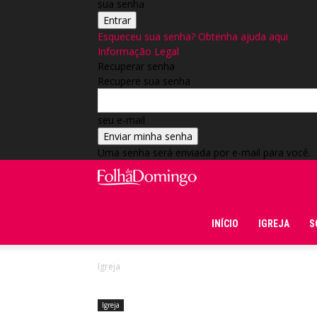
sua senha
Esqueceu sua senha? Obtenha ajuda aqui
Informação Legal
Recuperar senha
Recupere sua senha
seu e-mail
Uma senha será enviada por e-mail para você.
Folha do Domingo
INÍCIO
IGREJA
S
Igreja
Igreja