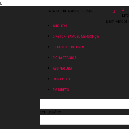
SÁBADO, 8 DE AGOSTO DE 2026
Ent
Bem-vindo! 
ANO: CXII
DIRETOR: SAMUEL MENDONÇA
ESTATUTO EDITORIAL
FICHA TÉCNICA
ASSINATURA
CONTACTO
EM DIRETO
seu usuário