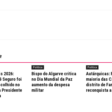
R
Política
Política
is 2026:
Bispo do Algarve critica
Autárquicas:
é Seguro foi
no Dia Mundial da Paz
maioria das 
colhido no
aumento da despesa
distrito de Fa
a Presidente
militar
reconquista a
a