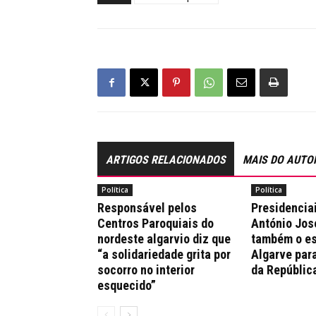
ARTIGOS RELACIONADOS
MAIS DO AUTO
Política
Política
Responsável pelos
Presidencia
Centros Paroquiais do
António Jos
nordeste algarvio diz que
também o es
“a solidariedade grita por
Algarve par
socorro no interior
da Repúblic
esquecido”