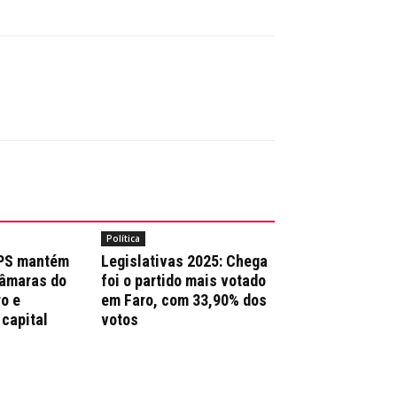
Política
 PS mantém
Legislativas 2025: Chega
Câmaras do
foi o partido mais votado
ro e
em Faro, com 33,90% dos
 capital
votos