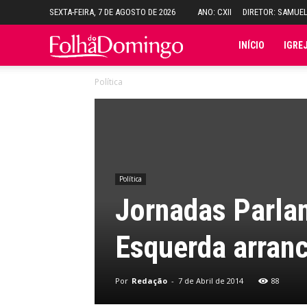
SEXTA-FEIRA, 7 DE AGOSTO DE 2026
ANO: CXII
DIRETOR: SAMUE
Folha
INÍCIO
IGRE
Política
do
Domingo
Política
Jornadas Parla
Esquerda arran
Por
Redação
-
7 de Abril de 2014
88