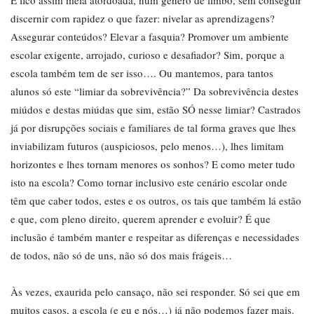
E fico assim meia atordoada, num género de limbo, sem conseguir
discernir com rapidez o que fazer: nivelar as aprendizagens?
Assegurar conteúdos? Elevar a fasquia? Promover um ambiente
escolar exigente, arrojado, curioso e desafiador? Sim, porque a
escola também tem de ser isso…. Ou mantemos, para tantos
alunos só este “limiar da sobrevivência?” Da sobrevivência destes
miúdos e destas miúdas que sim, estão SÓ nesse limiar? Castrados
já por disrupções sociais e familiares de tal forma graves que lhes
inviabilizam futuros (auspiciosos, pelo menos…), lhes limitam
horizontes e lhes tornam menores os sonhos? E como meter tudo
isto na escola? Como tornar inclusivo este cenário escolar onde
têm que caber todos, estes e os outros, os tais que também lá estão
e que, com pleno direito, querem aprender e evoluir? É que
inclusão é também manter e respeitar as diferenças e necessidades
de todos, não só de uns, não só dos mais frágeis…
Às vezes, exaurida pelo cansaço, não sei responder. Só sei que em
muitos casos, a escola (e eu e nós…) já não podemos fazer mais.