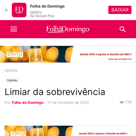
Folha do Domingo
BAIXAR
✕
GRÁTIS
Na Google Play
Opinião
Opinião
Limiar da sobrevivência
126
Por
Folha do Domingo
-
17 de Fevereiro de 2023