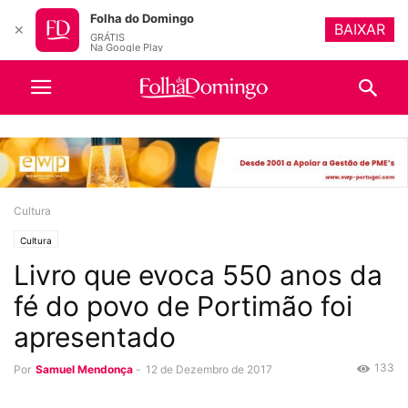
Folha do Domingo
BAIXAR
✕
GRÁTIS
Na Google Play
Cultura
Cultura
Livro que evoca 550 anos da
fé do povo de Portimão foi
apresentado
133
Por
Samuel Mendonça
-
12 de Dezembro de 2017