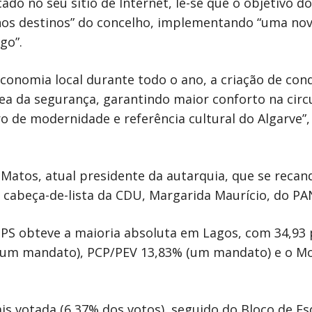
o no seu sítio de Internet, lê-se que o objetivo do
nos destinos” do concelho, implementando “uma nov
go”.
onomia local durante todo o ano, a criação de con
ea da segurança, garantindo maior conforto na circu
 de modernidade e referência cultural do Algarve”, 
 Matos, atual presidente da autarquia, que se recan
, cabeça-de-lista da CDU, Margarida Maurício, do PA
o PS obteve a maioria absoluta em Lagos, com 34,93 
 (um mandato), PCP/PEV 13,83% (um mandato) e o M
s votada (6,37% dos votos), seguido do Bloco de Es