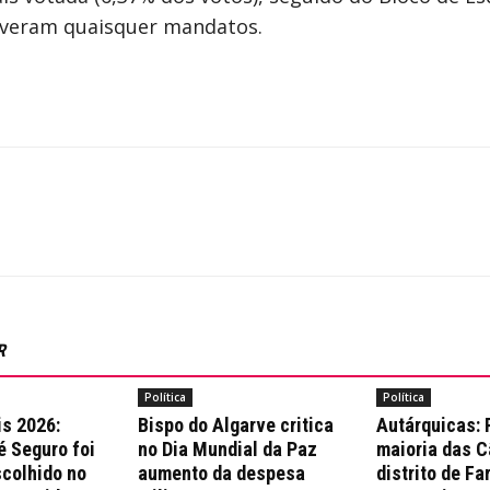
iveram quaisquer mandatos.
R
Política
Política
is 2026:
Bispo do Algarve critica
Autárquicas:
é Seguro foi
no Dia Mundial da Paz
maioria das 
colhido no
aumento da despesa
distrito de Fa