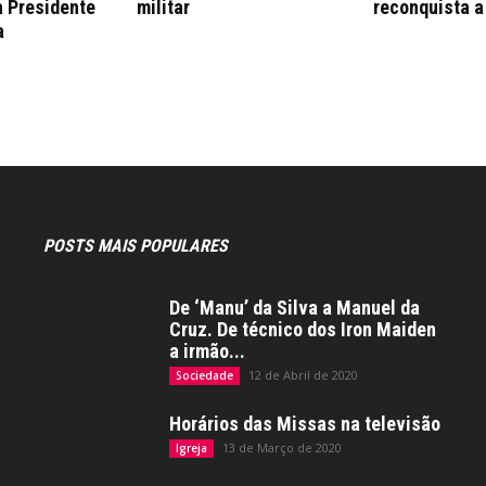
a Presidente
militar
reconquista a
a
POSTS MAIS POPULARES
De ‘Manu’ da Silva a Manuel da
Cruz. De técnico dos Iron Maiden
a irmão...
12 de Abril de 2020
Sociedade
Horários das Missas na televisão
13 de Março de 2020
Igreja