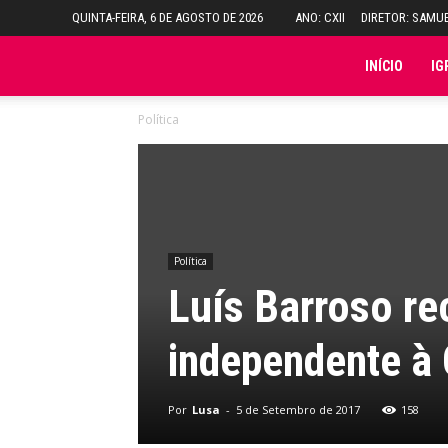
QUINTA-FEIRA, 6 DE AGOSTO DE 2026
ANO: CXII
DIRETOR: SAMU
Folha
INÍCIO
IG
Política
do
Domingo
Política
Luís Barroso r
independente à
Por
Lusa
-
5 de Setembro de 2017
158