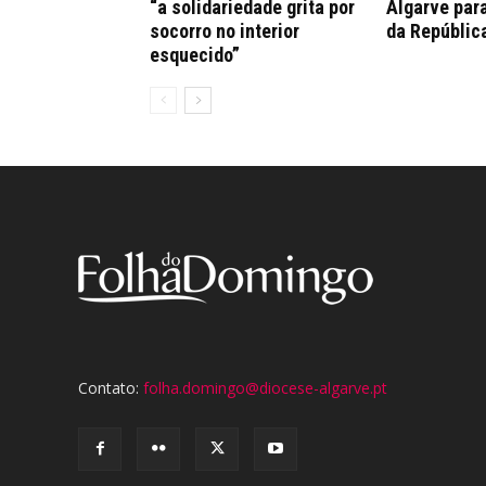
“a solidariedade grita por
Algarve par
socorro no interior
da Repúblic
esquecido”
Contato:
folha.domingo@diocese-algarve.pt