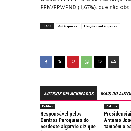
PPM/PPV/PND (1,67%), que não obt
TAGS
Autárquicas
Eleições autárquicas
ARTIGOS RELACIONADOS
MAIS DO AUTO
Política
Política
Responsável pelos
Presidencia
Centros Paroquiais do
António Jos
nordeste algarvio diz que
também o es