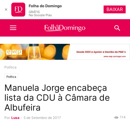
Folha do Domingo
BAIXAR
✕
GRÁTIS
Na Google Play
Política
Política
Manuela Jorge encabeça
lista da CDU à Câmara de
Albufeira
114
Por
Lusa
-
5 de Setembro de 2017