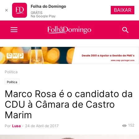
Folha do Domingo
BAIXAR
✕
GRÁTIS
Na Google Play
Política
Política
Marco Rosa é o candidato da
CDU à Câmara de Castro
Marim
152
Por
Lusa
-
24 de Abril de 2017