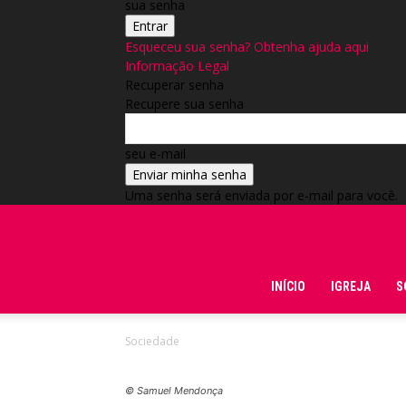
sua senha
Esqueceu sua senha? Obtenha ajuda aqui
Informação Legal
Recuperar senha
Recupere sua senha
seu e-mail
Uma senha será enviada por e-mail para você.
Folha do Domingo
INÍCIO
IGREJA
S
Sociedade
© Samuel Mendonça