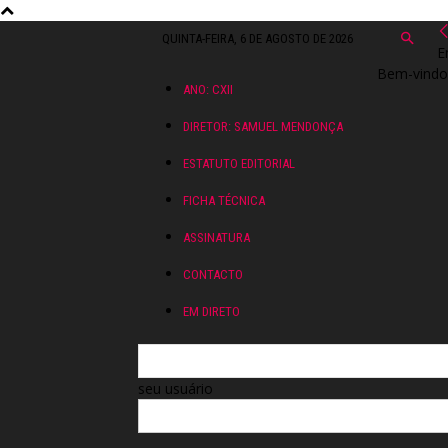
QUINTA-FEIRA, 6 DE AGOSTO DE 2026
E
Bem-vindo!
ANO: CXII
DIRETOR: SAMUEL MENDONÇA
ESTATUTO EDITORIAL
FICHA TÉCNICA
ASSINATURA
CONTACTO
EM DIRETO
seu usuário