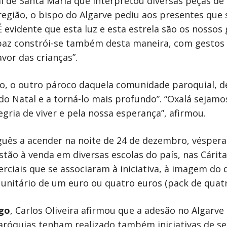
 de Santa Maria que interpretou diversas peças de N
 região, o bispo do Algarve pediu aos presentes qu
. “É evidente que esta luz e esta estrela são os nossos
 paz constrói-se também desta maneira, com gestos
avor das crianças”.
o, o outro pároco daquela comunidade paroquial, de
do Natal e a torná-lo mais profundo”. “Oxalá seja
egria de viver e pela nossa esperança”, afirmou.
uês a acender na noite de 24 de dezembro, véspera d
 estão à venda em diversas escolas do país, nas Cári
iais que se associaram à iniciativa, à imagem do 
unitário de um euro ou quatro euros (pack de quatro
go
, Carlos Oliveira afirmou que a adesão no Algarv
óquias tenham realizado também iniciativas de sensi