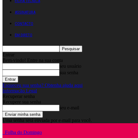
FICHA TÉCNICA
ASSINATURA
CONTACTO
EM DIRETO
Entrar
Bem-vindo! Entre na sua conta
seu usuário
sua senha
Esqueceu sua senha? Obtenha ajuda aqui
Informação Legal
Recuperar senha
Recupere sua senha
seu e-mail
Uma senha será enviada por e-mail para você.
Folha do Domingo