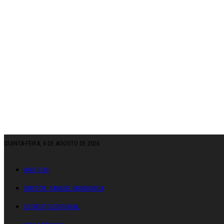
QUINTA-FEIRA, 6 DE AGOSTO DE 2026
ANO: CXII
DIRETOR: SAMUEL MENDONÇA
ESTATUTO EDITORIAL