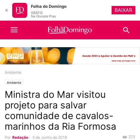
Folha do Domingo
BAIXAR
✕
GRÁTIS
Na Google Play
Ambiente
Ambiente
Ministra do Mar visitou
projeto para salvar
comunidade de cavalos-
marinhos da Ria Formosa
273
Por
Redação
-
5 de Junho de 2019