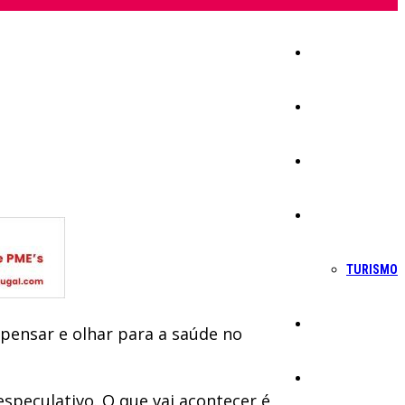
Início
Igreja
Sociedade
Economia
TURISMO
Política
epensar e olhar para a saúde no
Educação
especulativo. O que vai acontecer é