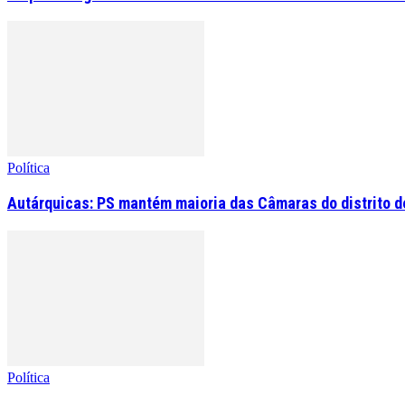
Política
Autárquicas: PS mantém maioria das Câmaras do distrito de
Política