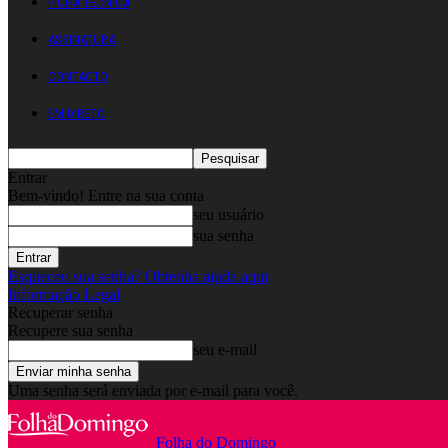
FICHA TÉCNICA
ASSINATURA
CONTACTO
EM DIRETO
Entrar
Bem-vindo! Entre na sua conta
seu usuário
sua senha
Esqueceu sua senha? Obtenha ajuda aqui
Informação Legal
Recuperar senha
Recupere sua senha
seu e-mail
Uma senha será enviada por e-mail para você.
Folha do Domingo