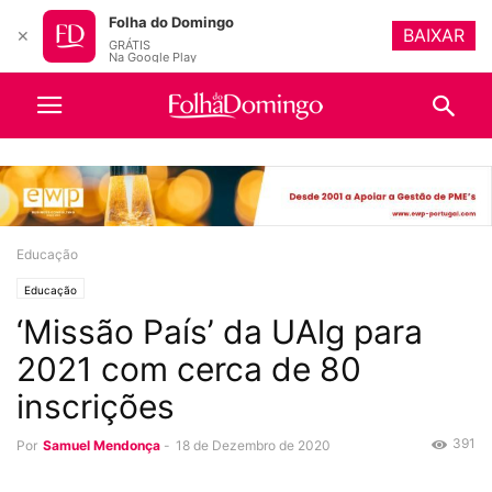
Folha do Domingo
BAIXAR
✕
GRÁTIS
Na Google Play
Educação
Educação
‘Missão País’ da UAlg para
2021 com cerca de 80
inscrições
391
Por
Samuel Mendonça
-
18 de Dezembro de 2020