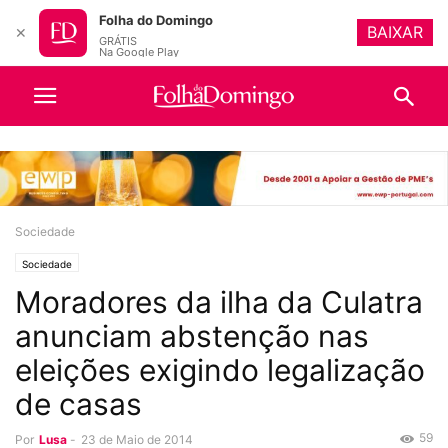
Folha do Domingo
BAIXAR
✕
GRÁTIS
Na Google Play
Sociedade
Sociedade
Moradores da ilha da Culatra
anunciam abstenção nas
eleições exigindo legalização
de casas
59
Por
Lusa
-
23 de Maio de 2014