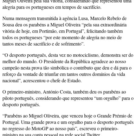
Miguel Oliveira pela sua vitória, considerando que representou uma
alegria para os portugueses em tempos de sacrifício.
Numa mensagem transmitida à agência Lusa, Marcelo Rebelo de
Sousa deu os parabéns a Miguel Oliveira “pela sua extraordinária
vitória de hoje, em Portimão, em Portugal”, felicitando também
todos os portugueses “por este momento de alegria no meio de
tantos meses de sacrifício e de sofrimento”.
“O desporto português, desta vez no motociclismo, demonstra ser do
melhor do mundo. O Presidente da República agradece ao nosso
campeão nesta prova tão simbólica o contributo que deu e dá para o
reforço da vontade de triunfar em tantos outros domínios da vida
nacional”, acrescentou o chefe de Estado.
O primeiro-ministro, António Costa, também deu os parabéns ao
piloto português, considerando que representou “um orgulho” para o
desporto português.
“Parabéns ao Miguel Oliveira, que venceu hoje o Grande Prémio de
Portugal. Uma grande prova e um orgulho para o desporto português
no regresso do MotoGP ao nosso país”, escreveu o primeiro-
ministro na sua conta pessoal na rede social Twitter.