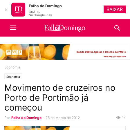
Folha do Domingo
BAIXAR
✕
GRÁTIS
Na Google Play
Economia
Economia
Movimento de cruzeiros no
Porto de Portimão já
começou
12
Por
Folha do Domingo
-
26 de Março de 2012