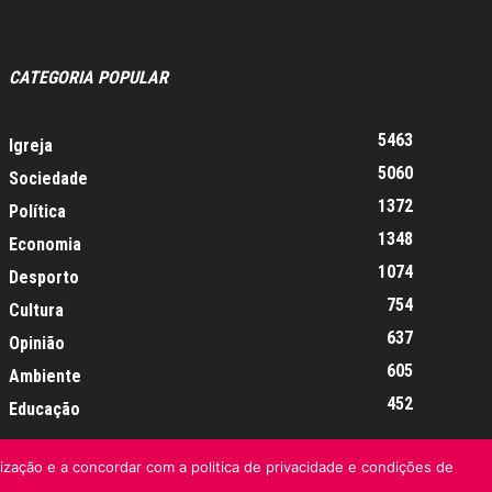
CATEGORIA POPULAR
5463
Igreja
5060
Sociedade
1372
Política
1348
Economia
1074
Desporto
754
Cultura
637
Opinião
605
Ambiente
452
Educação
lização e a concordar com a politica de privacidade e condições de