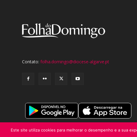
Contato:
folha.domingo@diocese-algarve.pt
Este site utiliza cookies para melhorar o desempenho e a sua expe