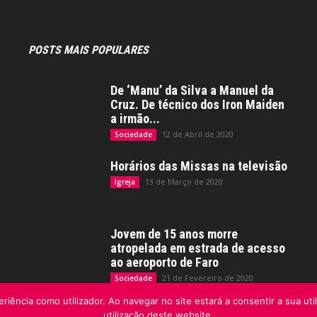
POSTS MAIS POPULARES
De ‘Manu’ da Silva a Manuel da
Cruz. De técnico dos Iron Maiden
a irmão...
12 de Abril de 2020
Sociedade
Horários das Missas na televisão
13 de Março de 2020
Igreja
Jovem de 15 anos morre
atropelada em estrada de acesso
ao aeroporto de Faro
21 de Fevereiro de 2020
Sociedade
riência como utilizador. Ao navegar no site estará a consentir a sua uti
utilização deste website.