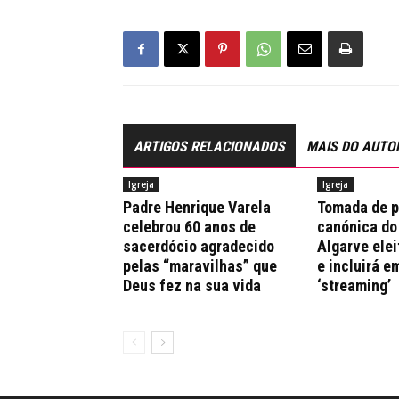
ARTIGOS RELACIONADOS
MAIS DO AUTO
Igreja
Igreja
Padre Henrique Varela
Tomada de 
celebrou 60 anos de
canónica do
sacerdócio agradecido
Algarve elei
pelas “maravilhas” que
e incluirá e
Deus fez na sua vida
‘streaming’