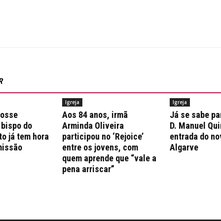
R
Igreja
Igreja
posse
Aos 84 anos, irmã
Já se sabe pa
 bispo do
Arminda Oliveira
D. Manuel Qui
to já tem hora
participou no ‘Rejoice’
entrada do no
missão
entre os jovens, com
Algarve
quem aprende que “vale a
pena arriscar”