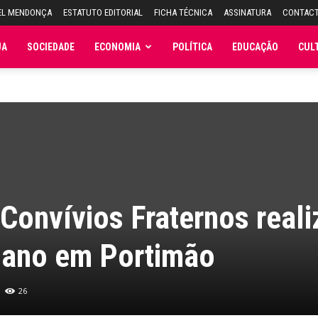
EL MENDONÇA
ESTATUTO EDITORIAL
FICHA TÉCNICA
ASSINATURA
CONTAC
JA
SOCIEDADE
ECONOMIA
POLÍTICA
EDUCAÇÃO
CUL
onvívios Fraternos reali
sano em Portimão
26