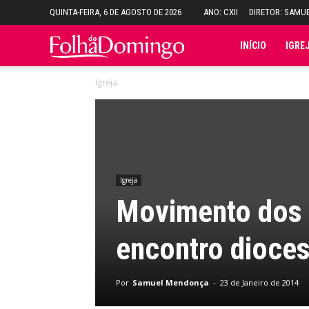
QUINTA-FEIRA, 6 DE AGOSTO DE 2026
ANO: CXII
DIRETOR: SAMU
Folha
INÍCIO
IGRE
Igreja
do
Domingo
Igreja
Movimento dos C
encontro dioce
Por
Samuel Mendonça
-
23 de Janeiro de 2014