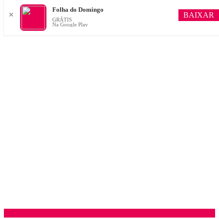
Folha do Domingo
BAIXAR
✕
GRÁTIS
Na Google Play