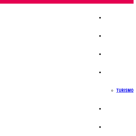
Início
Igreja
Sociedade
Economia
TURISMO
Política
Educação