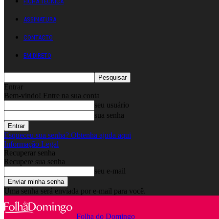
FICHA TÉCNICA
ASSINATURA
CONTACTO
EM DIRETO
Entrar
Bem-vindo! Entre na sua conta
seu usuário
sua senha
Esqueceu sua senha? Obtenha ajuda aqui
Informação Legal
Recuperar senha
Recupere sua senha
seu e-mail
Uma senha será enviada por e-mail para você.
Folha do Domingo