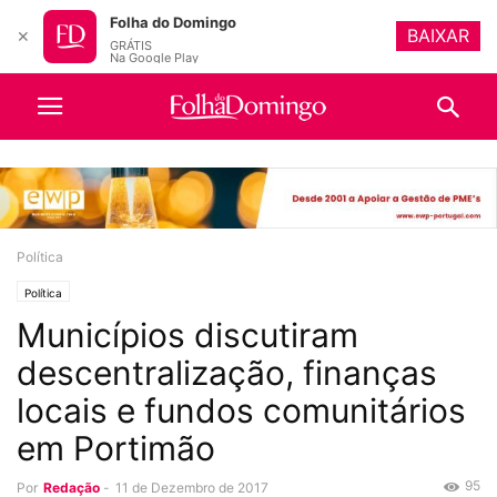
Folha do Domingo
BAIXAR
✕
GRÁTIS
Na Google Play
Política
Política
Municípios discutiram
descentralização, finanças
locais e fundos comunitários
em Portimão
95
Por
Redação
-
11 de Dezembro de 2017