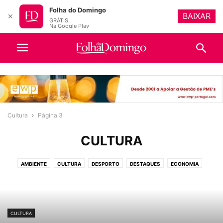
Folha do Domingo
BAIXAR
✕
GRÁTIS
Na Google Play
Cultura
Página 3
CULTURA
AMBIENTE
CULTURA
DESPORTO
DESTAQUES
ECONOMIA
EDUCAÇÃO
IGREJA
OPINIÃO
POLÍTICA
PUBLICAÇÕES OBRIGATÓRIAS
SOCIEDADE
TURISMO
VIDEOS
CULTURA