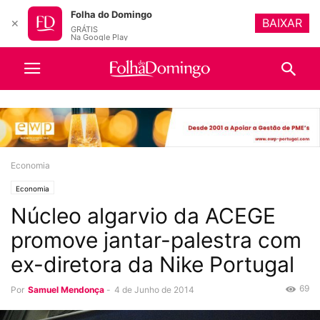
Folha do Domingo
BAIXAR
✕
GRÁTIS
Na Google Play
Economia
Economia
Núcleo algarvio da ACEGE
promove jantar-palestra com
ex-diretora da Nike Portugal
69
Por
Samuel Mendonça
-
4 de Junho de 2014