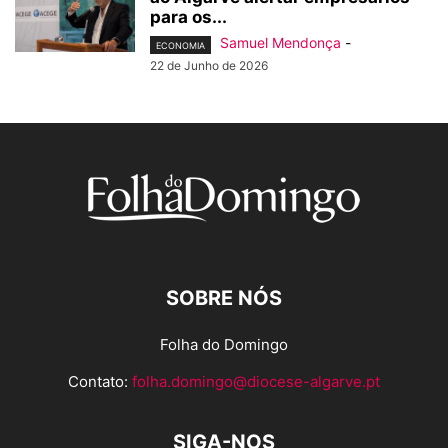
para os...
Samuel Mendonça
-
ECONOMIA
22 de Junho de 2026
SOBRE NÓS
Folha do Domingo
Contato:
folha.domingo@diocese-algarve.pt
SIGA-NOS