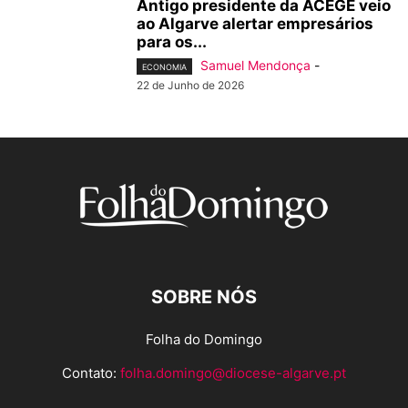
Antigo presidente da ACEGE veio
ao Algarve alertar empresários
para os...
Samuel Mendonça
-
ECONOMIA
22 de Junho de 2026
SOBRE NÓS
Folha do Domingo
Contato:
folha.domingo@diocese-algarve.pt