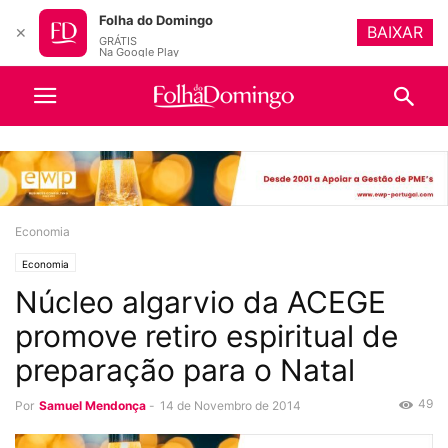
Folha do Domingo
BAIXAR
✕
GRÁTIS
Na Google Play
Economia
Economia
Núcleo algarvio da ACEGE
promove retiro espiritual de
preparação para o Natal
49
Por
Samuel Mendonça
-
14 de Novembro de 2014