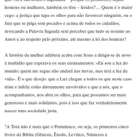
homens ou mulheres, também os têm – feridos?… Quem é o maior
cego: a justiça que tapa os olhos para não favorecer ninguém, ou o
Juiz que se julga sem pecados e acima de todos os cidadãos,
invocando a Palavra Sagrada sem perceber que tudo se resume ao
Amor e ao respeito pelo próximo, até mesmo a lei dos homens?
A história da mulher adúltera acaba com Jesus a dirigir-se de novo
à multidão que esperava os seus ensinamentos: «Eu sou a luz do
mundo; quem me segue não andará nas trevas, mas terá a luz da
vida». É o que desejo: que a Luz chegue a todos os que neste caso
triste e infeliz estão diretamente envolvidos e que a nós, que o
acompanhamos, nos abra os olhos, para que possamos ser mais
generosos e mais solidários, pois é isso que faz verdadeiramente
nascer uma sociedade justa.
1
A Torá não é mais que o Pentateuco, ou seja, os primeiros cinco
livros da Bíblia (Gênesis, Êxodo, Levítico, Números e