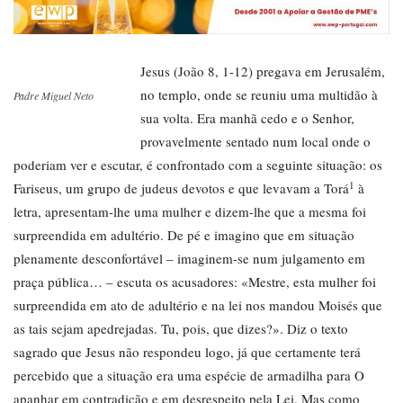
Jesus (João 8, 1-12) pregava em Jerusalém,
no templo, onde se reuniu uma multidão à
Padre Miguel Neto
sua volta. Era manhã cedo e o Senhor,
provavelmente sentado num local onde o
poderiam ver e escutar, é confrontado com a seguinte situação: os
1
Fariseus, um grupo de judeus devotos e que levavam a Torá
à
letra, apresentam-lhe uma mulher e dizem-lhe que a mesma foi
surpreendida em adultério. De pé e imagino que em situação
plenamente desconfortável – imaginem-se num julgamento em
praça pública… – escuta os acusadores: «Mestre, esta mulher foi
surpreendida em ato de adultério e na lei nos mandou Moisés que
as tais sejam apedrejadas. Tu, pois, que dizes?». Diz o texto
sagrado que Jesus não respondeu logo, já que certamente terá
percebido que a situação era uma espécie de armadilha para O
apanhar em contradição e em desrespeito pela Lei. Mas como