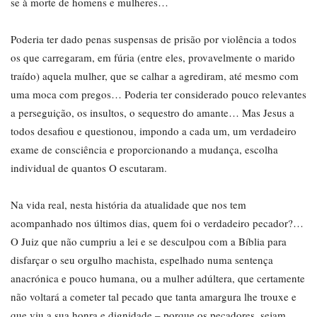
se à morte de homens e mulheres…
Poderia ter dado penas suspensas de prisão por violência a todos
os que carregaram, em fúria (entre eles, provavelmente o marido
traído) aquela mulher, que se calhar a agrediram, até mesmo com
uma moca com pregos… Poderia ter considerado pouco relevantes
a perseguição, os insultos, o sequestro do amante… Mas Jesus a
todos desafiou e questionou, impondo a cada um, um verdadeiro
exame de consciência e proporcionando a mudança, escolha
individual de quantos O escutaram.
Na vida real, nesta história da atualidade que nos tem
acompanhado nos últimos dias, quem foi o verdadeiro pecador?…
O Juiz que não cumpriu a lei e se desculpou com a Bíblia para
disfarçar o seu orgulho machista, espelhado numa sentença
anacrónica e pouco humana, ou a mulher adúltera, que certamente
não voltará a cometer tal pecado que tanta amargura lhe trouxe e
que viu a sua honra e dignidade – porque os pecadores, sejam