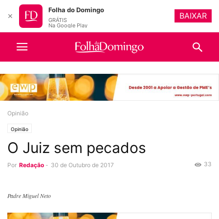
Folha do Domingo
BAIXAR
✕
GRÁTIS
Na Google Play
Opinião
Opinião
O Juiz sem pecados
33
Por
Redação
-
30 de Outubro de 2017
Padre Miguel Neto