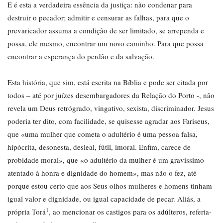
E é esta a verdadeira essência da justiça: não condenar para
destruir o pecador; admitir e censurar as falhas, para que o
prevaricador assuma a condição de ser limitado, se arrependa e
possa, ele mesmo, encontrar um novo caminho. Para que possa
encontrar a esperança do perdão e da salvação.
Esta história, que sim, está escrita na Bíblia e pode ser citada por
todos – até por juízes desembargadores da Relação do Porto -, não
revela um Deus retrógrado, vingativo, sexista, discriminador. Jesus
poderia ter dito, com facilidade, se quisesse agradar aos Fariseus,
que «uma mulher que cometa o adultério é uma pessoa falsa,
hipócrita, desonesta, desleal, fútil, imoral. Enfim, carece de
probidade moral», que «o adultério da mulher é um gravíssimo
atentado à honra e dignidade do homem», mas não o fez, até
porque estou certo que aos Seus olhos mulheres e homens tinham
igual valor e dignidade, ou igual capacidade de pecar. Aliás, a
1
própria Torá
, ao mencionar os castigos para os adúlteros, referia-