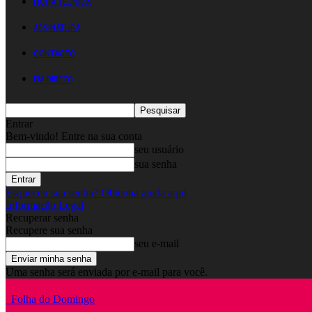
FICHA TÉCNICA
ASSINATURA
CONTACTO
EM DIRETO
Entrar
Bem-vindo! Entre na sua conta
seu usuário
sua senha
Esqueceu sua senha? Obtenha ajuda aqui
Informação Legal
Recuperar senha
Recupere sua senha
seu e-mail
Uma senha será enviada por e-mail para você.
Folha do Domingo