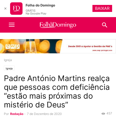
Folha do Domingo
BAIXAR
✕
GRÁTIS
Na Google Play
Igreja
Igreja
Padre António Martins realça
que pessoas com deficiência
“estão mais próximas do
mistério de Deus”
457
Por
Redação
-
7 de Dezembro de 2020