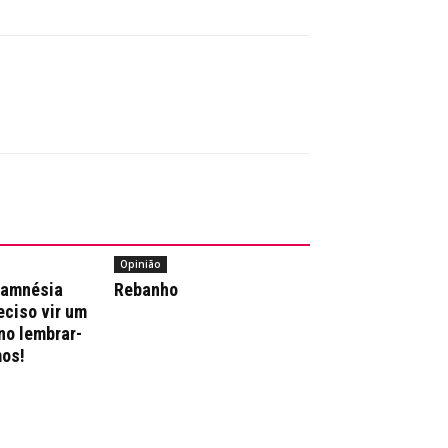
Opinião
 amnésia
Rebanho
reciso vir um
no lembrar-
os!