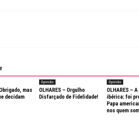
R
Opinião
Opinião
Obrigado, mas
OLHARES – Orgulho
OLHARES – A
ue decidam
Disfarçado de Fidelidade!
ibérica: foi p
Papa america
nos quem som