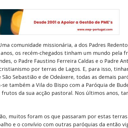
 Uma comunidade missionária, a dos Padres Redentor
ta anos, os recém-chegados tinham um mundo pela f
ndes, o Padre Faustino Ferreira Caldas e o Padre An
ristianismo por terras de Lagos. E, para isso, tinh
e São Sebastião e de Odeáxere, todas as demais pa
ia-se também a Vila do Bispo com a Paróquia de Bude
s frutos da sua acção pastoral. Nos últimos anos, 
ão, muitos foram os que passaram por estas terras 
lho e o convívio com outras paróquias da então vig