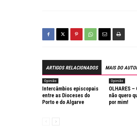
ARTIGOS RELACIONADOS
MAIS DO AUTO
Opinião
Opinião
Intercâmbios episcopais
OLHARES – 
entre as Dioceses do
não quero q
Porto e do Algarve
por mim!