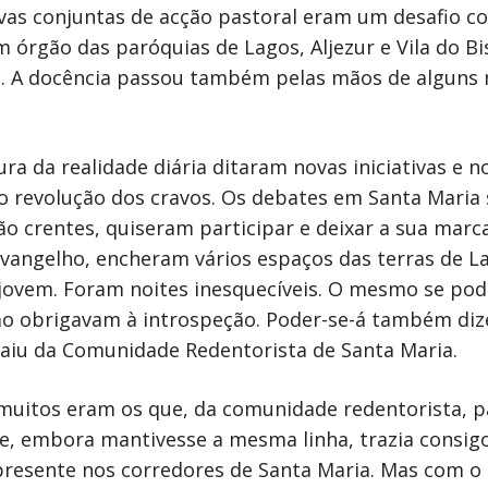
ivas conjuntas de acção pastoral eram um desafio con
um órgão das paróquias de Lagos, Aljezur e Vila do 
ra. A docência passou também pelas mãos de algun
ra da realidade diária ditaram novas iniciativas e n
o revolução dos cravos. Os debates em Santa Maria s
não crentes, quiseram participar e deixar a sua ma
 Evangelho, encheram vários espaços das terras de L
 jovem. Foram noites inesquecíveis. O mesmo se pod
xão obrigavam à introspeção. Poder-se-á também diz
aiu da Comunidade Redentorista de Santa Maria.
, muitos eram os que, da comunidade redentorista, 
, embora mantivesse a mesma linha, trazia consigo e
presente nos corredores de Santa Maria. Mas com o