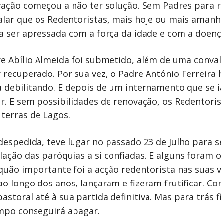
ovação começou a não ter solução. Sem Padres para
alar que os Redentoristas, mais hoje ou mais amanhã
a ser apressada com a força da idade e com a doenç
dre Abílio Almeida foi submetido, além de uma conva
r recuperado. Por sua vez, o Padre António Ferreira
 debilitando. E depois de um internamento que se
tir. E sem possibilidades de renovação, os Redentor
 terras de Lagos.
despedida, teve lugar no passado 23 de Julho para 
lação das paróquias a si confiadas. E alguns foram 
ão importante foi a acção redentorista nas suas vi
o longo dos anos, lançaram e fizeram frutificar. C
astoral até à sua partida definitiva. Mas para trás f
mpo conseguirá apagar.