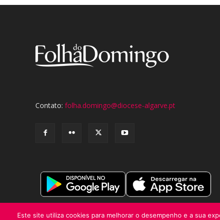
Contato:
folha.domingo@diocese-algarve.pt
Este site utiliza cookies para melhorar o desempenho e a sua expe