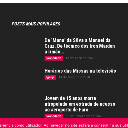
POSTS MAIS POPULARES
De ‘Manu’ da Silva a Manuel da
Cruz. De técnico dos Iron Maiden
a irmão...
12 de Abril de 2020
Sociedade
Horários das Missas na televisão
13 de Março de 2020
Igreja
Jovem de 15 anos morre
atropelada em estrada de acesso
ao aeroporto de Faro
21 de Fevereiro de 2020
Sociedade
riência como utilizador. Ao navegar no site estará a consentir a sua uti