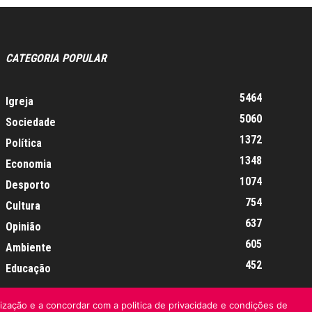
CATEGORIA POPULAR
5464
Igreja
5060
Sociedade
1372
Política
1348
Economia
1074
Desporto
754
Cultura
637
Opinião
605
Ambiente
452
Educação
lização e a concordar com a politica de privacidade e condições de