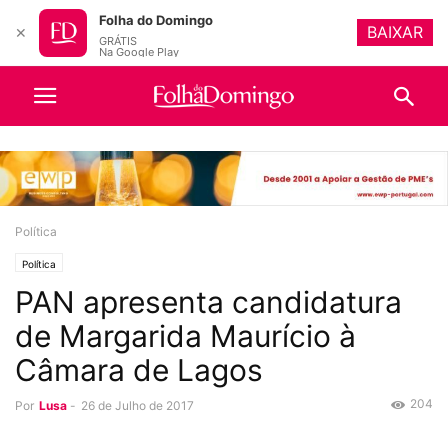
Folha do Domingo
BAIXAR
✕
GRÁTIS
Na Google Play
Política
Política
PAN apresenta candidatura
de Margarida Maurício à
Câmara de Lagos
204
Por
Lusa
-
26 de Julho de 2017