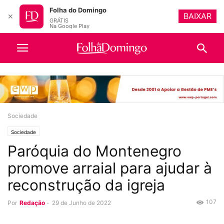
Folha do Domingo
BAIXAR
✕
GRÁTIS
Na Google Play
Sociedade
Sociedade
Paróquia do Montenegro
promove arraial para ajudar à
reconstrução da igreja
107
Por
Redação
-
29 de Junho de 2022