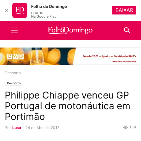
Folha do Domingo
BAIXAR
✕
GRÁTIS
Na Google Play
Desporto
Desporto
Philippe Chiappe venceu GP
Portugal de motonáutica em
Portimão
134
Por
Lusa
-
24 de Abril de 2017