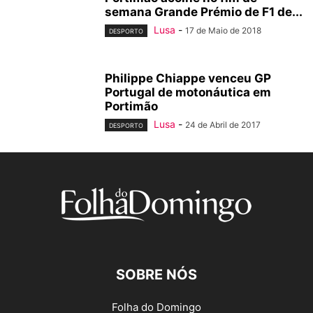
semana Grande Prémio de F1 de...
Lusa
-
17 de Maio de 2018
DESPORTO
Philippe Chiappe venceu GP
Portugal de motonáutica em
Portimão
Lusa
-
24 de Abril de 2017
DESPORTO
SOBRE NÓS
Folha do Domingo