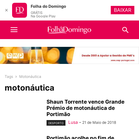
Folha do Domingo
BAIXAR
✕
GRÁTIS
Na Google Play
Tags
Motonáutica
motonáutica
Shaun Torrente vence Grande
Prémio de motonáutica de
Portimão
Lusa
-
21 de Maio de 2018
DESPORTO
Portimão acolhe no fim de