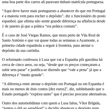
uma boa parte dos carros ali paravam tinham matrícula portuguesa.
“Aqui deve haver mais portugueses a abastecer do que em Portugal
e a maioria vem para encher o depósito”, diz o funcionário do posto
espanhol, que afirma não sentir grande diferença na afluência desde
1 de janeiro já que a prática “era prática comum”.
É o caso de José Viegas Ramos, que mora perto de Vila Real de
Santo António e que vai quase todas as semanas a Ayamonte, a
primeira cidade espanhola a seguir à fronteira, para atestar o
depósito da sua carrinha.
O reformado confessou à Lusa que vai a Espanha pôr gasolina há
cerca de cinco anos, ou seja, “desde que os preços começaram a
subir sem parar” e justifica-se dizendo que “vale a pena” já que a
diferença é “muito grande”.
“A diferença entre atestar o depósito em Portugal ou em Espanha é
mais ou menos de dois contos [dez euros]”, diz, sublinhando que o
Estado português “explora tanto” que é preciso procurar alternativas.
Outro dos automobilistas com quem a Lusa falou, Vítor Brígida,
“juntou o útil ao agradável” e decidiu abastecer o depósito num