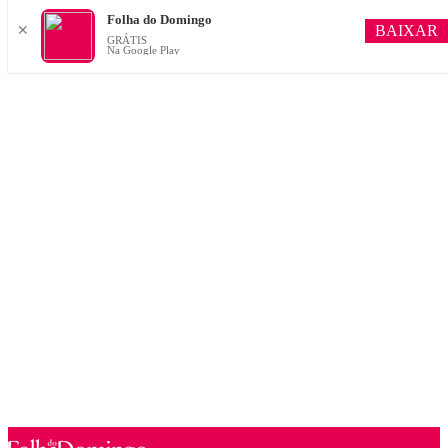
Folha do Domingo
BAIXAR
✕
GRÁTIS
Na Google Play