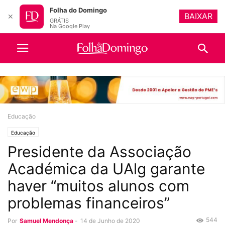
Folha do Domingo
BAIXAR
✕
GRÁTIS
Na Google Play
Educação
Educação
Presidente da Associação
Académica da UAlg garante
haver “muitos alunos com
problemas financeiros”
544
Por
Samuel Mendonça
-
14 de Junho de 2020