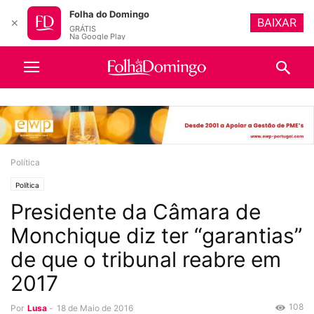
Folha do Domingo
BAIXAR
✕
GRÁTIS
Na Google Play
Política
Política
Presidente da Câmara de
Monchique diz ter “garantias”
de que o tribunal reabre em
2017
108
Por
Lusa
-
18 de Maio de 2016