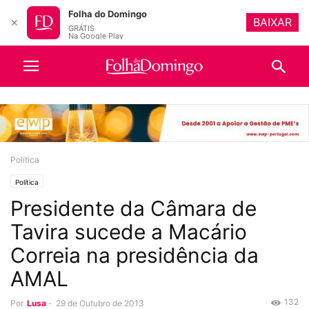
Folha do Domingo
BAIXAR
✕
GRÁTIS
Na Google Play
Política
Política
Presidente da Câmara de
Tavira sucede a Macário
Correia na presidência da
AMAL
132
Por
Lusa
-
29 de Outubro de 2013