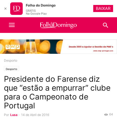
Folha do Domingo
BAIXAR
✕
GRÁTIS
Na Google Play
Desporto
Desporto
Presidente do Farense diz
que “estão a empurrar” clube
para o Campeonato de
Portugal
64
Por
Lusa
-
14 de Abril de 2016