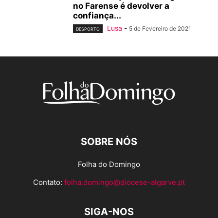
no Farense é devolver a
confiança...
Lusa
-
5 de Fevereiro de 2021
DESPORTO
SOBRE NÓS
Folha do Domingo
Contato:
folha.domingo@diocese-algarve.pt
SIGA-NOS