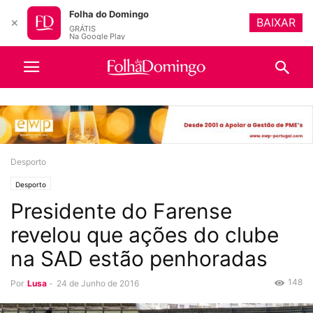
Folha do Domingo
BAIXAR
✕
GRÁTIS
Na Google Play
Desporto
Desporto
Presidente do Farense
revelou que ações do clube
na SAD estão penhoradas
148
Por
Lusa
-
24 de Junho de 2016