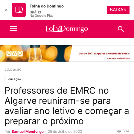
Folha do Domingo
BAIXAR
✕
GRÁTIS
Na Google Play
Educação
Educação
Professores de EMRC no
Algarve reuniram-se para
avaliar ano letivo e começar a
preparar o próximo
604
Por
Samuel Mendonça
-
25 de Julho de 2023