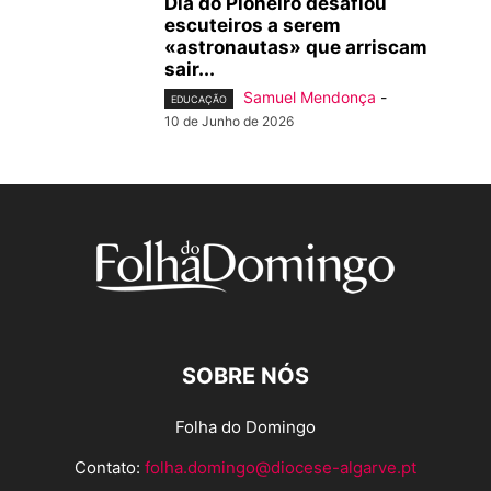
Dia do Pioneiro desafiou
escuteiros a serem
«astronautas» que arriscam
sair...
Samuel Mendonça
-
EDUCAÇÃO
10 de Junho de 2026
SOBRE NÓS
Folha do Domingo
Contato:
folha.domingo@diocese-algarve.pt