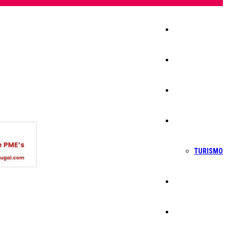
Início
Igreja
Sociedade
Economia
TURISMO
Política
Educação