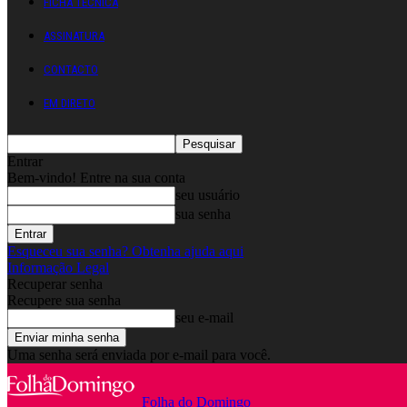
FICHA TÉCNICA
ASSINATURA
CONTACTO
EM DIRETO
Entrar
Bem-vindo! Entre na sua conta
seu usuário
sua senha
Esqueceu sua senha? Obtenha ajuda aqui
Informação Legal
Recuperar senha
Recupere sua senha
seu e-mail
Uma senha será enviada por e-mail para você.
Folha do Domingo