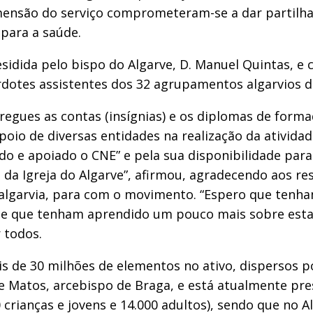
 dimensão do serviço comprometeram-se a dar partil
 para a saúde.
esidida pelo bispo do Algarve, D. Manuel Quintas, e
erdotes assistentes dos 32 agrupamentos algarvios 
egues as contas (insígnias) e os diplomas de formad
poio de diversas entidades na realização da ativida
o e apoiado o CNE” e pela sua disponibilidade par
a Igreja do Algarve”, afirmou, agradecendo aos rest
 algarvia, para com o movimento. “Espero que tenha
P e que tenham aprendido um pouco mais sobre esta
 todos.
 de 30 milhões de elementos no ativo, dispersos p
de Matos, arcebispo de Braga, e está atualmente pre
 crianças e jovens e 14.000 adultos), sendo que no A