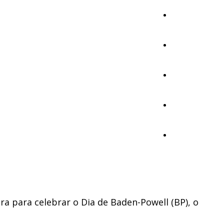
Cultura
Ambiente
Desporto
Opinião
Vídeos
a para celebrar o Dia de Baden-Powell (BP), o