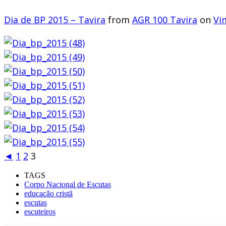
Dia de BP 2015 – Tavira
from
AGR 100 Tavira
on
Vi
◄
1
2
3
TAGS
Corpo Nacional de Escutas
educação cristã
escutas
escuteiros