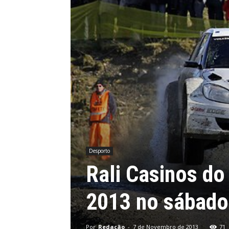
Desporto
Rali Casinos do
2013 no sábado
Por
Redação
-
7 de Novembro de 2013
71