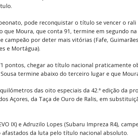
tulo.
nato, pode reconquistar o título se vencer o rali a
 que Moura, que conta 91, termine em segundo na 
e campeão por deter mais vitórias (Fafe, Guimarães
res e Mortágua).
71 pontos, chegar ao título nacional praticamente 
e Sousa termine abaixo do terceiro lugar e que Moura
 quilómetros das oito especiais da 42.ª edição da pr
dos Açores, da Taça de Ouro de Ralis, em substitui
EVO IX) e Adruzilo Lopes (Subaru Impreza R4), camp
 afastados da luta pelo título nacional absoluto.