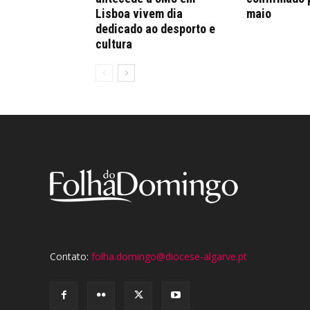
Lisboa vivem dia
maio
dedicado ao desporto e
cultura
Contato:
folha.domingo@diocese-algarve.pt