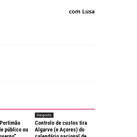
com Lusa
Desporto
 Portimão
Controlo de custos tira
e público ou
Algarve (e Açores) do
overno”
calendário nacional de