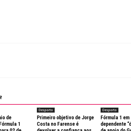
R
Desporto
Desporto
io de
Primeiro objetivo de Jorge
Fórmula 1 em
 Fórmula 1
Costa no Farense é
dependente “d
para 02 de
devolver a confiança aos
de apoio do G