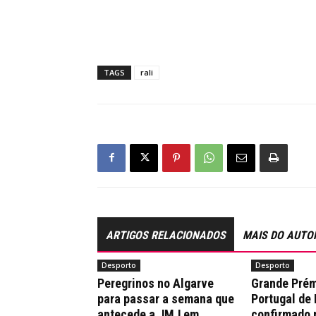
TAGS
rali
ARTIGOS RELACIONADOS
MAIS DO AUTO
Desporto
Desporto
Peregrinos no Algarve
Grande Prém
para passar a semana que
Portugal de
antecede a JMJ em
confirmado 