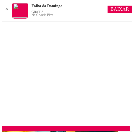
Folha do Domingo
BAIXAR
✕
GRÁTIS
Na Google Play