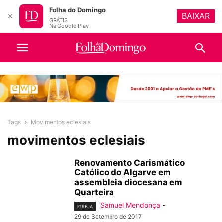
Folha do Domingo
BAIXAR
✕
GRÁTIS
Na Google Play
Tags
Movimentos eclesiais
movimentos eclesiais
Renovamento Carismático
Católico do Algarve em
assembleia diocesana em
Quarteira
Samuel Mendonça
-
IGREJA
29 de Setembro de 2017